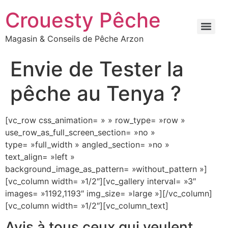
Crouesty Pêche
Magasin & Conseils de Pêche Arzon
Envie de Tester la
pêche au Tenya ?
[vc_row css_animation= » » row_type= »row »
use_row_as_full_screen_section= »no »
type= »full_width » angled_section= »no »
text_align= »left »
background_image_as_pattern= »without_pattern »]
[vc_column width= »1/2″][vc_gallery interval= »3″
images= »1192,1193″ img_size= »large »][/vc_column]
[vc_column width= »1/2″][vc_column_text]
Avis à tous ceux qui veulent